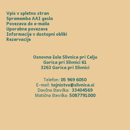
Vpis v spletno stran
Sprememba AAI gesla
Povezava do e-maila
Uporabne povezave
Informacije v dostopni obliki
Rezervacije
Osnovna šola Slivnica pri Celju
Gorica pri Slivnici 61
3263 Gorica pri Slivnici
Telefon:
05 969 6050
E-mail:
tajnistvo@slivnica.si
Davčna številka:
33404569
Matična številka:
5087791000