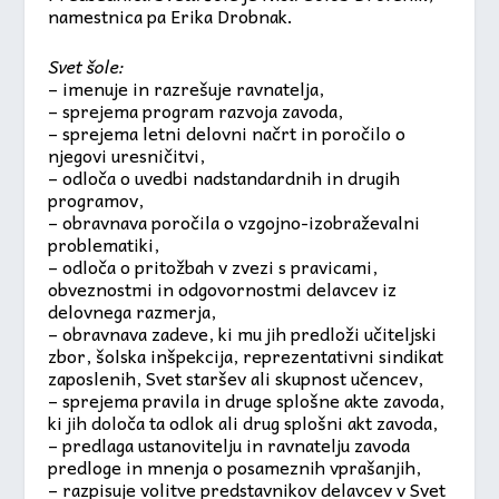
namestnica pa Erika Drobnak.
Svet šole:
– imenuje in razrešuje ravnatelja,
– sprejema program razvoja zavoda,
– sprejema letni delovni načrt in poročilo o
njegovi uresničitvi,
– odloča o uvedbi nadstandardnih in drugih
programov,
– obravnava poročila o vzgojno-izobraževalni
problematiki,
– odloča o pritožbah v zvezi s pravicami,
obveznostmi in odgovornostmi delavcev iz
delovnega razmerja,
– obravnava zadeve, ki mu jih predloži učiteljski
zbor, šolska inšpekcija, reprezentativni sindikat
zaposlenih, Svet staršev ali skupnost učencev,
– sprejema pravila in druge splošne akte zavoda,
ki jih določa ta odlok ali drug splošni akt zavoda,
– predlaga ustanovitelju in ravnatelju zavoda
predloge in mnenja o posameznih vprašanjih,
– razpisuje volitve predstavnikov delavcev v Svet