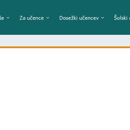
še
Za učence
Dosežki učencev
Šolski