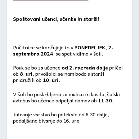
Spoštovani učenci, učenke in starši!
Počitnice se končujejo in v
PONEDELJEK
,
2.
septembra 2024
, se spet vidimo v šoli.
Pouk se bo za učence
od 2. razreda dalje
pričel
ob
8. uri
, prvošolci se nam bodo s starši
pridružili ob
10. uri
.
V šoli bo poskrbljeno za malico in kosilo, šolski
avtobus bo učence odpeljal domov ob
11.30
.
Jutranje varstvo bo potekalo od 6.30 dalje,
podaljšano bivanje do 16. ure.