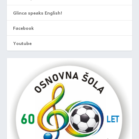
Glinca speaks English!
Facebook
Youtube