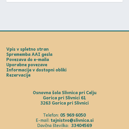
Vpis v spletno stran
Sprememba AAI gesla
Povezava do e-maila
Uporabne povezave
Informacije v dostopni obliki
Rezervacije
Osnovna šola Slivnica pri Celju
Gorica pri Slivnici 61
3263 Gorica pri Slivnici
Telefon:
05 969 6050
E-mail:
tajnistvo@slivnica.si
Davčna številka:
33404569