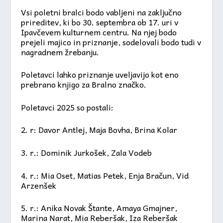
Vsi poletni bralci bodo vabljeni na zaključno
prireditev, ki bo 30. septembra ob 17. uri v
Ipavčevem kulturnem centru. Na njej bodo
prejeli majico in priznanje, sodelovali bodo tudi v
nagradnem žrebanju.
Poletavci lahko priznanje uveljavijo kot eno
prebrano knjigo za Bralno značko.
Poletavci 2025 so postali:
2. r: Davor Antlej, Maja Bovha, Brina Kolar
3. r.: Dominik Jurkošek, Zala Vodeb
4. r.: Mia Oset, Matias Petek, Enja Bračun, Vid
Arzenšek
5. r.: Anika Novak Štante, Amaya Gmajner,
Marina Narat, Mia Reberšak, Iza Reberšak