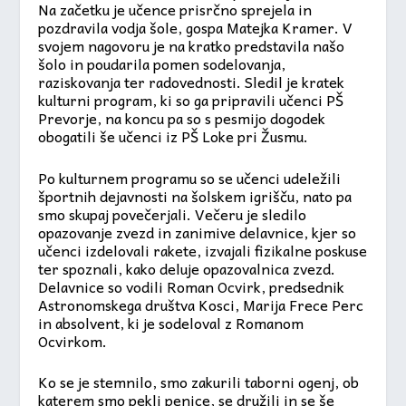
Na začetku je učence prisrčno sprejela in
pozdravila vodja šole, gospa Matejka Kramer. V
svojem nagovoru je na kratko predstavila našo
šolo in poudarila pomen sodelovanja,
raziskovanja ter radovednosti. Sledil je kratek
kulturni program, ki so ga pripravili učenci PŠ
Prevorje, na koncu pa so s pesmijo dogodek
obogatili še učenci iz PŠ Loke pri Žusmu.
Po kulturnem programu so se učenci udeležili
športnih dejavnosti na šolskem igrišču, nato pa
smo skupaj povečerjali. Večeru je sledilo
opazovanje zvezd in zanimive delavnice, kjer so
učenci izdelovali rakete, izvajali fizikalne poskuse
ter spoznali, kako deluje opazovalnica zvezd.
Delavnice so vodili Roman Ocvirk, predsednik
Astronomskega društva Kosci, Marija Frece Perc
in absolvent, ki je sodeloval z Romanom
Ocvirkom.
Ko se je stemnilo, smo zakurili taborni ogenj, ob
katerem smo pekli penice, se družili in se še