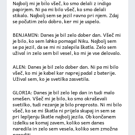
Najbolj mi je bilo všeč, ko smo delali z indigo
papirjem. Ni pa mi bilo všeč, ko smo delali
stikalo. Najbolj sem se jezil ravno pri njem. Zdaj
se počutim zelo dobro, ker mi je uspelo.
BENJAMIN: Danes je bil zelo dober dan. Všeč mi
je bilo, ko sem lahko pomagal Niku. Najbolj sem
se pa jezil, da se mi ni zalepila škatla. Zelo sem
užival in zelo sem bil vesel, ko mi je vse delovalo.
ALEN: Danes je bil zelo dober dan. Ni pa mi bilo
všeč, ko mi je kabel kar naprej padal z baterije.
Užival sem, ko je svetilka zasvetila.
GLORIA: Danes je bil zelo lep dan in tudi malo
smešen. Všeč mi je bilo, ko smo okraševali
svetilko, tudi rezanje je bilo preprosto. Ni mi bilo
všeč, ko se mi škatla ni prijela skupaj in sem se
pri lepljenju škatle najbolj jezila. Ob končanem
izdelku se komaj zavem, koliko sem danes
naredila in zelo sem vesela, koliko sem zmožna
narediti.