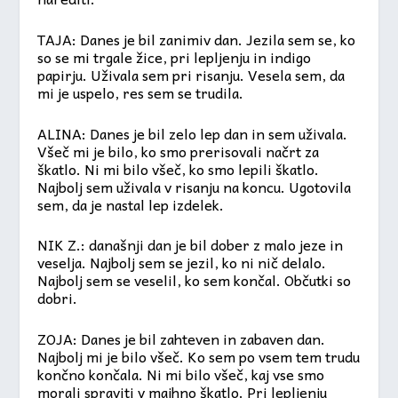
TAJA: Danes je bil zanimiv dan. Jezila sem se, ko
so se mi trgale žice, pri lepljenju in indigo
papirju. Uživala sem pri risanju. Vesela sem, da
mi je uspelo, res sem se trudila.
ALINA: Danes je bil zelo lep dan in sem uživala.
Všeč mi je bilo, ko smo prerisovali načrt za
škatlo. Ni mi bilo všeč, ko smo lepili škatlo.
Najbolj sem uživala v risanju na koncu. Ugotovila
sem, da je nastal lep izdelek.
NIK Z.: današnji dan je bil dober z malo jeze in
veselja. Najbolj sem se jezil, ko ni nič delalo.
Najbolj sem se veselil, ko sem končal. Občutki so
dobri.
ZOJA: Danes je bil zahteven in zabaven dan.
Najbolj mi je bilo všeč. Ko sem po vsem tem trudu
končno končala. Ni mi bilo všeč, kaj vse smo
morali spraviti v majhno škatlo. Pri lepljenju